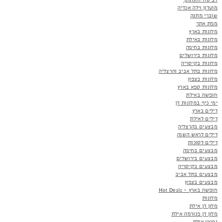
מועדון וילה אכדיה
שוברי מתנה
מפת אתר
מלונות בארץ
מלונות באילת
מלונות בחיפה
מלונות בירושלים
מלונות בקיסריה
מלונות בתל אביב והרצליה
מלונות בצפון
מלונות ספא בארץ
חופשה באילת
ימי כיף במלונות דן
דילים בארץ
דילים לאילת
מבצעים בהרצליה
דילים לראש השנה
דילים לסוכות
מבצעים בחיפה
מבצעים בירושלים
מבצעים בקיסריה
מבצעים בתל אביב
מבצעים בצפון
חופשה בארץ - Hot Deals
מלונות
מלון דן אילת
מלון דן פנורמה אילת
נפטון אילת