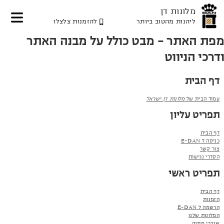
מלונות דן
ליהנות מהטוב ביותר
להזמנות צלצלו
דלג
דלג
דלג
מפת האתר – מבט כולל על מבנה האתר
לאזור
לתוכן
לאזור
תפריט
תפריט
המרכזי
ודרכי הניווט
עליון
תחתון
דף הבית
עמוד הבית של
מלונות דן ישראל
תפריט עליון
דף הבית
כניסה ל E-DAN
צור קשר
הסדרי נגישות
תפריט ראשי
דף הבית
הזמנות
הרשמה ל E-DAN
המלונות שלנו
שוברי מתנה