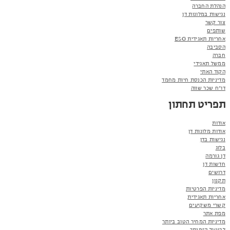
הנהלת החברה
נגישות במלונות דן
צור קשר
שותפים
אחריות תאגידית ESG
הסביבה
חברה
ממשל תאגידי
הקוד האתי
מדיניות הכנסת חיות מחמד
דו"ח שכר שווה
תפריט תחתון
אודות
אודות מלונות דן
נגישות בדן
בלוג
דן גורמה
חדשות דן
דרושים
תקנון
מדיניות הפרטיות
אחריות תאגידית
קשרי משקיעים
מפת אתר
מדיניות המחיר הטוב ביותר
לביטול הזמנתך