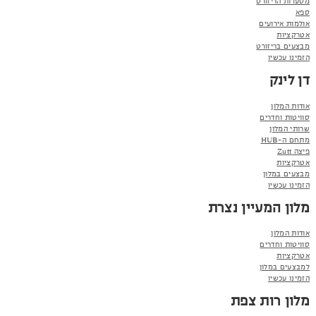
מסעדות הריזורט
ספא
אולמות אירועים
אטרקציות
מבצעים בריזורט
הזמינו עכשיו
דן לינק
אודות המלון
סוויטות וחדרים
שרותי המלון
מתחם ה-HUB
פיצה Zutt
אטרקציות
מבצעים במלון
הזמינו עכשיו
מלון המעיין נצרת
אודות המלון
סוויטות וחדרים
אטרקציות
למבצעים במלון
הזמינו עכשיו
מלון רות צפת