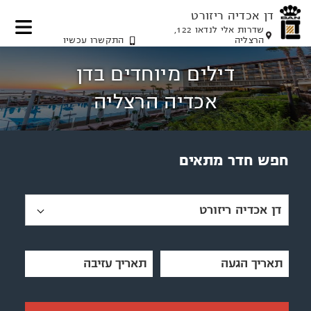
דן אכדיה ריזורט
שדרות אלי לנדאו 122,
הרצליה
התקשרו עכשיו
דלג
דלג
דלג
דלג
לאזור
לאזור
לתוכן
לאזור
דילים מיוחדים בדן
תפריט
הזמנת
תפריט
המרכזי
חדר
עליון
תחתון
אכדיה הרצליה
חפש חדר מתאים
דן אכדיה ריזורט