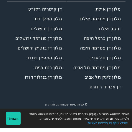
דן קיסריה ריזורט
מלון דן אילת
מלון המלך דוד
מלון דן פנורמה אילת
מלון דן ירושלים
נפטון אילת
מלון דן פנורמה ירושלים
מלון דן כרמל חיפה
מלון דן בוטיק ירושלים
מלון דן פנורמה חיפה
מלון המעיין נצרת
מלון דן תל אביב
מלון רות צפת
מלון דן פנורמה תל אביב
מלון דן בנגלור הודו
מלון לינק תל אביב
דן אכדיה ריזורט
© כל הזכויות שמורות מלונות דן
Site by
LINNOVATE
Designed by
NGSOFT
האתר משתמש בעוגיות (קוקיז) על מנת לסייע בניווט, לניתוח השימוש באתר
ולסיוע בקידום ושיווק. שימוש באתר מהווה הסכמה לשימוש בעוגיות.
הבנתי!
למידע נוסף על מדיניות העוגיות