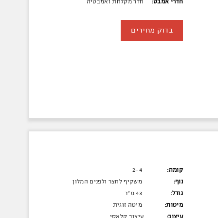
חדרי אמבט:
חדר מקלחת ואמבטיה
בדוק מחירים
קומה:
2-4
נוף:
משקיף לחצר ולפנים המלון
גודל:
43 מ"ר
מיטות:
מיטה זוגית
עיצוב:
עיצוב קלאסי