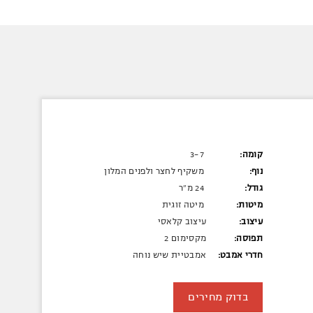
קומה:
3-7
נוף:
משקיף לחצר ולפנים המלון
גודל:
24 מ"ר
מיטות:
מיטה זוגית
עיצוב:
עיצוב קלאסי
תפוסה:
מקסימום 2
חדרי אמבט:
אמבטיית שיש נוחה
בדוק מחירים