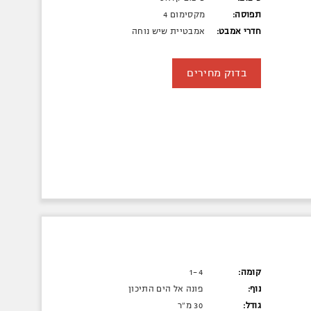
תפוסה:
מקסימום 4
חדרי אמבט:
אמבטיית שיש נוחה
בדוק מחירים
קומה:
1-4
נוף:
פונה אל הים התיכון
גודל:
30 מ"ר