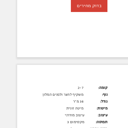
בדוק מחירים
קומה:
2-7
נוף:
משקיף לחצר ולפנים המלון
גודל:
36 מ"ר
מיטות:
מיטה זוגית
עיצוב:
עיצוב מודרני
תפוסה:
מקסימום 3