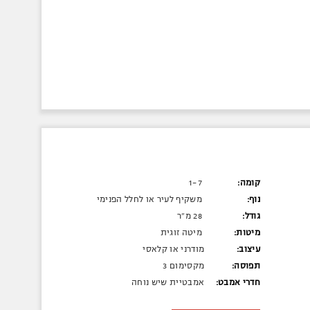
קומה:
1-7
נוף:
משקיף לעיר או לחלל הפנימי
גודל:
28 מ"ר
מיטות:
מיטה זוגית
עיצוב:
מודרני או קלאסי
תפוסה:
מקסימום 3
חדרי אמבט:
אמבטיית שיש נוחה