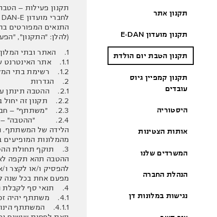
תקנון פעילות – הטבה בת 10% הנחה בהזמנת חופשה באמצעות
תקנון אתר
לחברי מועדון DAN-E החוגגים יום הולדת
התנאים המפורטים בתק
תקנון מועדון E-DAN
(להלן: "התקנון", "הפע
1. האתר ובתי המלון המשתתפים בהטבה
תקנון הטבת יום הולדת
1.1. אתר האינטרנט של החברה - www.danhotels.co.il (להלן: "אתר החברה").
1.2. רשימת בתי המלון המשתתפים בהטבה - כלל בתי מלון המופעלים ע"י החברה בישראל (ללא הודו).
תקנון קמפיין גיוס
2. הגדרות
עובדים
2.1. ההטבה תינתן על ידי חברת מלונות דן בע"מ, ח.צ 52-002357-3 (להלן: "החברה").
2.2. תקנון זה יחול בנוסף לתקנון ולתנאי השימוש של אתר החברה ולתקנון חברי מועדון של החברה E-DAN (להלן: "מועדון החברה/ מועדון E-DAN").
היסטוריה
2.3. "משתתף" – חבר מועדוןE-DAN בתוקף לרבות מצטרף כחבר מועדון חדש ובלבד שעמד בתנאי קבלת ההטבה כמפורט בסעיף 4 להלן.
הלידה של המשתתף. הה
אותות הצטינות
מהמלונות המופיעים 
3. תוקף תחולת ההטבה
המשרדים שלנו
ההטבה תהא תקפה לאיר
להפסיק ו/או לקצר ו/
הנהלת החברה
מפעם אחת בכל שנה ק
4. תנאי סף לקבלת ההטבה
נגישות במלונות דן
4.1. משתתף יהיה זכאי לקבל את ההטבה בכפוף להתקיימות תנאי הסף שלהלן במצטבר (להלן: "תנאי קבלת ההטבה"):
וזאת לפחות שישים וחמישה (65) ימים לפני תארי