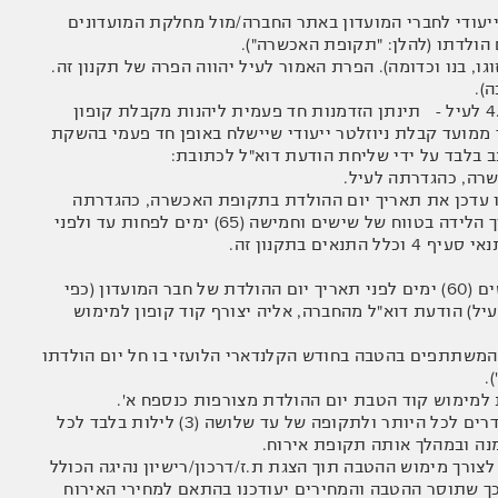
הייעודי לחברי המועדון באתר החברה/מול מחלקת המועדונים
וגו, בנו וכדומה). הפרת האמור לעיל יהווה הפרה של תקנון זה.
).
4.3. לחבר מועדון אשר עומד בתנאי ס"ק 4.1.1 לעיל, אך לא עומד בתנאי הקבוע בסעיף 4.1.2 לעיל - תינתן הזדמנות חד פעמית ליהנות מקבלת קופון
ריך לידה באזור האישי שבאתר החברה בתוך שבעה (7) ימים בלבד ממועד קבלת ניוזלטר ייעודי שיישלח באופן חד פעמי בהשקת
ב בלבד על ידי שליחת הודעת דוא"ל לכתובת:
/או עדכן את תאריך יום ההולדת בתקופת האכשרה, כהגדרתה
לעיל, לא יוכל לקבל ולממש את ההטבה. כלומר, ככל והמשתתף לא הזין ו/או עדכן את תאריך הלידה בטווח של שישים וחמישה (65) ימים לפחות עד ולפני
 בתקנון זה.
5.1. למשתתף שעומד בתנאי הסף לקבלת ההטבה, כמפורט בסעיף 4.1 לעיל, תישלח כשישים (60) ימים לפני תאריך יום ההולדת של חבר המועדון (כפי
יל) הודעת דוא"ל מהחברה, אליה יצורף קוד קופון למימוש
המשתתפים בהטבה בחודש הקלנדארי הלועזי בו חל יום הולדתו
.
5.4. במסגרת הזמנת החופשה ניתן יהיה לממש את ההטבה בהזמנה אחת של עד שני (2) חדרים לכל היותר ולתקופה של עד שלושה (3) לילות בלבד לכל
לצורך מימוש ההטבה תוך הצגת ת.ז/דרכון/רישיון נהיגה הכולל
ך שתוסר ההטבה והמחירים יעודכנו בהתאם למחירי האירוח