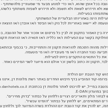
בה בכל אופן שהוא, ו/או כדי למנוע מבעד מי שמעוניין מלהשתתף - 
א ולא תידרש לשאת ולא תשפה ולא תידרש לשפות משתתף כלשהו, בגין
שתתפותו בפעילות.
י מטעמה לא יישאו באחריות לכל נזק ו/או הפסד ו/או אובדן ו/או הו
מחלוקת בקשר עם הפעילות ו/או כלליה ו/או תנאיה ו/או הוראות תקנ
ילות מהווה הסכמה להוראות תקנון זה והתחייבות, כי בכפוף ובהתאם
 תביעה כנגד החברה ו/או מי מעובדיה ו/או מי מטעמה.
מוש קוד הטבת יום הולדת
ומו-קוד המופיע בדף חיפוש החדרים באתר רשת מלונות דן, איננו מ