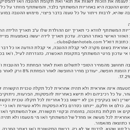
 מימוש ההטבה היא באחריות המשתתף בלבד, והמשתתף מוותר על כל ט
ה שהיא, לרבות ויתור על כל טענה בדבר פיצוי, מימוש ההטבה במוע
ריות המשתתף לוודא כי תאריך יום ההולדת שלו ע"ב תאריך הלידה הרשמ
אזור האישי באתר החברה. עדכון תאריך לידה יעשה באמצעות פנייה 
clubs@danhotels.co..
א אחראית בשום מקרה לאי קבלת ההטבה, אי קבלת הודעה או כל דבר 
ו אי עדכון פרטי המשתתף בתקופת האכשרה, כהגדרתה לעיל, ו/או בכ
טבה תחושב מהמחיר הסופי לתשלום וזאת לאחר הפחתת כל ההטבות ו/
י מטעמה אינה אחראית ולא תהיה אחראית לכל תקלה טכנית הקשורה 
, על כל רכיביהם ולא תישא באחריות להפסקות, הפרעות, ניתוקים, 
רין ו/או בעקיפין וכן לא יישאו בכל אחריות לכל תקלה טכנית הקש
, כולם או חלקם, יינתנו כסדרם בלא הפסקות וללא טעויות ו/או כי 
זקים או תקלות בתוכנה, בחומרה ובקווי תקשורת, אצל המשתתף ו/או 
אחראית לכל מעשה או מחדל של המשתתף ו/או מי מטעמו ולא תהיה אחר
ו כתוצאה מהאמור.
מכל סוג שהוא, לרבות אך לא רק, ברשת התקשורת ו/או באתר החברה, 