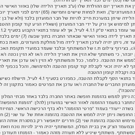
ין את תאריך יום ההולדת שלו (ע"ב תאריך הלידה שלו) באזור האישי 
לפחות שישים וחמישה (65) ימים לפני תאריך יום הולדתו (להלן: "תקופת האכשרה").
 הלידה שיוזן במערכת חייב להיות של חבר המועדון בלבד (ולא של בן ז
ן למימוש אך ורק על ידי חבר המועדון (ושאליו הגיע קוד קופון ההטבה
ההטבה באמצעות הזנת תא
 זה, ניתן יהיה לעדכן תאריך לידה מול מחלקת מועדונים, וזאת בכת
תה לעיל.
 יובהר, כי משתתף שלא הזין את תאריך הלידה ו/או לא הזין נכונה ו
יה זכאי לקבלת קוד קופון ההטבה ולמימושה, והכל בכפוף לתנאי סעיף 4 וכלל התנאים
עדון החברים של החברה ו/או עדכן את הפרטים כאמור בתקנון זה לע
ההטבה").
טבה ניתן לממש בהזמנת חופשה באתר החברה בלבד באחד מבתי המלון 
חבר במעמד ההזמנה לאזור האישי במועדון (להלן: "הזמנת החופשה")
חדרים יתאפשר רק במסגרת אותה הזמנה ובמהלך אותה תקופת אירוח.
 ובמעמד הצ'ק אין בבית המלון, המשתתף יהיה חייב להיות נוכח וזאת 
משתתף. משתתף שיגיע ללא תעודה מזהה כאמור - הזמנתו תעודכן כ