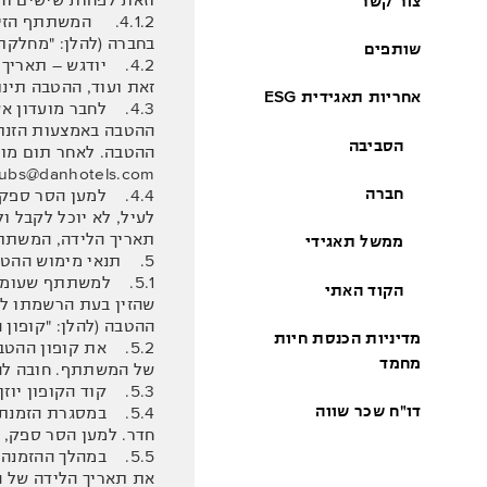
צור קשר
4.1.2. המשתתף הז
בחברה (להלן: "מחלקת המועדונים"), וזאת 
שותפים
4.2. יודגש – תאריך
זאת ועוד, ההטבה תינת
אחריות תאגידית ESG
הסביבה
ההטבה. לאחר תום מועד
clubs@danhotels.com, בצירוף צילום ת.ז של המשתתף ובלבד שעמד במועדי תקופת האכשרה, כהגדר
חברה
4.4. למען הסר ספק
תאריך הלידה, המשתתף לא יה
ממשל תאגידי
5. תנאי מימוש ההטבה וקבלת קופון ההטבה
הקוד האתי
שהזין בעת הרשמתו למו
ההטבה (להלן: "קופון 
מדיניות הכנסת חיות
5.2. את קופון הה
מחמד
של המשתתף. חובה להת
5.3. קוד הקופון יוזן בשדה ייעודי בעמוד "פרטי ההזמנה" ולא בדף הרכישה הראשי. הנחיות למימוש קוד הטבת יום ההולדת מצורפות כנספח א'.
דו"ח שכר שווה
חדר. למען הסר ספק, מימוש ההטבה בהזמנת שני (2) 
5.5. במהלך ההזמנה
את תאריך הלידה של ה