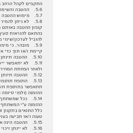
התקפים לקהל הרחב בת
5.6. ההטבה והשימוש בקופון ההטבה הם אישיים וחד-פעמיים לכל משתתף.
5.7. מימוש ההטבה יינתן אך ורק בקיום כלל התנאים בתקנון זה. למען הסר ספק, לא תינתן האפשרות לממש את ההטבה בדיעבד.
5.8. לא ניתן להמי
קופון ההטבה באותם מ
להוביל לעדכון/שינוי 
5.9. מובהר, כי מי
קיימת ו/או תוך כדי אי
5.10. ההטבה תינתן ממחיר החדר הסופי לאחר הורדת הנחת חבר מועדון על המחיר הקבוע במחירון שבאתר החברה.
ולאחר הפחתת המחיר ש
5.12. ההטבה תינתן ללקוחות פרטיים בלבד.
5.13. הוספת תוספ
תתאפשר בתוספת תשלום
ההזמנה (ולפני סיומה
כלל התנאים בתקנון זה
טענה ו/או תביעה בעניי
5.15. ההטבה הינה אישית ואינה ניתנת להעברה. בהתאם, על המשתתף להיות נוכח באירוח נשוא הזמנת החופשה.
5.16. לא יינתן זיכוי כספי או החזר כספי בגין אי מימוש ההטבה.