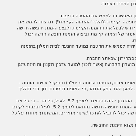
ון המחיר כאמור.
חופשה קיימת (להלן: "ההזמנה הקיימת"), וברצונו לממש את
יידרש לבטל את ההזמנה הקיימת ולבצע הזמנת חופשה חדשה
, כי ביטול כאמור של הזמנה קיימת וביצוע הזמנת חופשה חדשה יכול
ה.
ן יהיה לממש את ההטבה במועד ההגעה לבית המלון בהזמנה
5.11. לא יתאפשר יישום כפל הטבות ומבצעים, למעט מימוש ההטבה בנוסף למימוש הנחת מועדון הקבועה (אשר לנכון למועד עדכון תקנון זה הינה 8%)
וספת אורח, הוספת ארוחה וכיוצ"ב) והתקבל אישור הזמנה -
למען הסר ספק מובהר, כי הוספת תוספות תוך כדי תהליך
5.14. ככל שמשתתף יבקש לבצע שינוי של תאריך החופשה בהזמנה לבית מלון אחר בחברה, המנגנון יהיה בהתאם לסעיף 5.7. לעיל, כלומר – ביטול את
ההזמנה ע"י המשתתף מול מרכז ההזמנות של החברה בלבד בטלפון 1-700-50-50-80, וביצוע הזמנת חופשה חדשה בהתאם לסעיף 5.2. לעיל ובכפוף לקיום
דשה יכול להוביל לעדכון/שינוי מחירים. המשתתף מוותר על כל