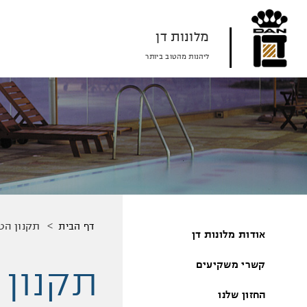
דלג
דלג
דלג
לאזור
לאזור
לתוכן
תפריט
תפריט
המרכזי
מלונות דן
עליון
תחתון
ליהנות מהטוב ביותר
מיקומך
תקנון הט
דף הבית
אודות מלונות דן
באתר
תקנון 
קשרי משקיעים
החזון שלנו