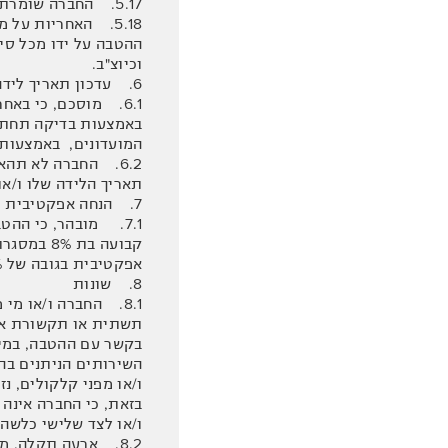
5.17. החברה שומרת לעצמה את הזכות לשנות את תנאי ואת תקופת ההטבה ו/או להפסיקה ו/או לבטלה בהתאם להוראות הדין ולשיקול דעתה הבלעדי.
5.18. האחריות על
ההטבה על ידו מכל סיב
וכיוצ"ב.
6. עדכון תאריך לידה
6.1. מוסכם, כי באח
באמצעות בדיקה תחת ה
המועדונים, באמצעות כתובת דוא"ל m
6.2. החברה לא תה
תאריך הלידה שלו ו/א
7. הנחה אפקטיבית
7.1. מובהר, כי הה
אפקטיבית בגובה של 17.2%.
8. שונות
8.1. החברה ו/או מ
תשתית או תקשורת אחר
בקשר עם ההטבה, במיש
השירותים הניתנים בהם
ו/או מפני קלקולים, נ
בזאת, כי החברה אינה 
ו/או לצד שלישי כלשה
8.2. ארעה תקלה, 