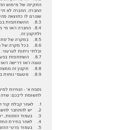
התקינה של מימוש ההט
החברה. החברה לא תיש
שנגרם לו כתוצאה מה
8.3. ההשתתפות בפעילות הינה באחריותו הבלעדית של המשתתף.
8.4. החברה ו/או מ
ולתקנון זה.
8.5. במקרה של סתירה בין האמור בתקנון זה לבין כל פרסום או אזכור אחר של ההטבה, בכתב או בעל פה, יגברו הוראות תקנון זה.
8.6. בכל מקרה של 
ובלתי ניתנת לערעור.
8.7. השתתפות בפע
טענה ו/או דרישה ו/או
8.8. תקנון זה ממצה את כל התנאים התקפים ביחס לפעילות.
8.9. מטעמי נוחות בלבד, תקנון זה כתוב בלשון זכר אולם הוא מיועד לשני המינים כאחד.
נספח א' - הנחיות למי
לתשומת ליבכם: שדה פר
1. לאחר קבלת קוד ההטבה במייל, יש להיכנס לאתר מלונות דן בכתובת: www.danhotels.co.il .
2. יש להתחבר לחשבונך במועדון E-DAN.
3. בעמוד הזמנות, יש לבחור מלון ותאריכים רצויים וללחוץ על כפתור "בדוק מחירים".
4. לאחר בחירת החדרים המתאימים, יש ללחוץ על כפתור "הזמינו עכשיו".
5. בעמוד פרטי ההזמנה, יש להזין את קוד הטבת יום ההולדת בשדה המיועד לכך וללחוץ על "ממשו".