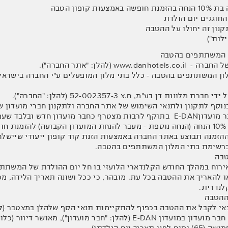
 קופון הטבה
נון זה יחולו על ההטבה
ילות")
2.4. "ההטבה" – 10% הנחה (הנחה נוספת - מעבר להנחת המועדון הקבועה) ל
זמנה תבוצע באתר החברה באמצעות הזנת קוד קופון ייעודי שיישלח
ברשימת בתי המלון המשתתפים בהטבה.
וח במהלך החודש הקלנדארי הלועזי בו חל יום ההולדת של המשתתף
או להאריך את ההטבה בכל עת. מובהר, כי ככל ושונה תאריך הלידה, 
לנדרית.
4.1.1. המשתתף הינו חבר מועדון במועדון E-DAN (להלן: "ח
ך יום הולדתו).