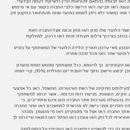
ענה ו/או תביעה ו/או דרישה כלפי החברה בקשר עם אי מימוש
ד אחר (מאחר ולא ניתן לממש במועד שונה מהמתואר בתקנון זה)
י הלועזי שלו מוזן ו/או מוזן נכונה אצל החברה וזאת
בכתב בצירוף צילום תעודת זהות ו/או דרכון, למחלקת
הנובע מאי עדכון תאריך הלידה הלועזי של המשתתף על בסיס
ל מועד אחר ו/או מכל סיבה אחרת.
או הקופונים. כך לדוגמא, ככל ומשתתף מממש הנחת מועדון
קבועה בת 8% במסגרת הזמנת חופשה, יעודכן מחיר החופשה לאחר הפחתת 8% ורק לאחר מכן יבוצע חישוב נוסף של הטבת יום ההולדת (10%), קרי הנחה
לפעילותם התקינה של רשת האינטרנט, החשמל, ו/או כל אמצעי
נזקים, הוצאות, מניעת רווח וכדומה , אשר יגרמו למשתתף
ורה בהפעלת מערכות אתר החברה והם אינם מתחייבים, כי
יהיו חסינים מפני גישה לא מורשית למחשבים ו/או אתר החברה
אתר החברה ו/או אצל מי מספקיהן ו/או מי מטעמן. מובהר
אית לכל נזק ו/או אובדן ו/או הפסד ו/או הוצאה שייגרמו לך
שיש בה כדי להשפיע במישרין ו/או בעקיפין על התנהלותה