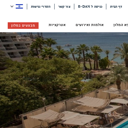
דף הבית
כניסה ל E-DAN
צור קשר
הסדרי נגישות
א המלון
אולמות ואירועים
אטרקציות
מבצעים במלון