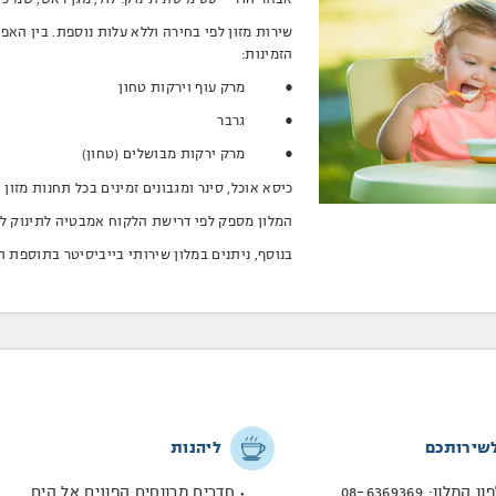
שירות מזון לפי בחירה וללא עלות נוספת. בין האפ
הזמינות:
• מרק עוף וירקות טחון
• גרבר
• מרק ירקות מבושלים (טחון)
כיסא אוכל, סינר ומגבונים זמינים בכל תחנות מזון
המלון מספק לפי דרישת הלקוח אמבטיה לתינוק ל
בנוסף, ניתנים במלון שירותי בייביסיטר בתוספת 
שירותכם
ליהנות
 המלון: 08-6369369
חדרים מרווחים הפונים אל הים.