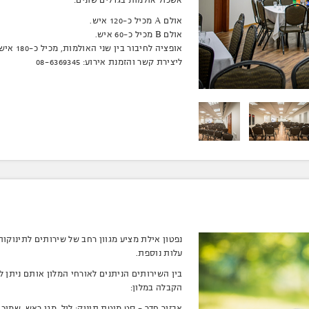
אולם A מכיל כ-120 איש.
אולם B מכיל כ-60 איש.
אופציה לחיבור בין שני האולמות, מכיל כ-180 איש.
ליצירת קשר והזמנת אירוע: 08-6369345
נפטון אילת מציע מגוון רחב של שירותים לתינוקות
עלות נוספת.
בין השירותים הניתנים לאורחי המלון אותם ניתן 
הקבלה במלון:
אבזור חדר – סט מיטת תינוק: לול, מגן ראש, שמיכה