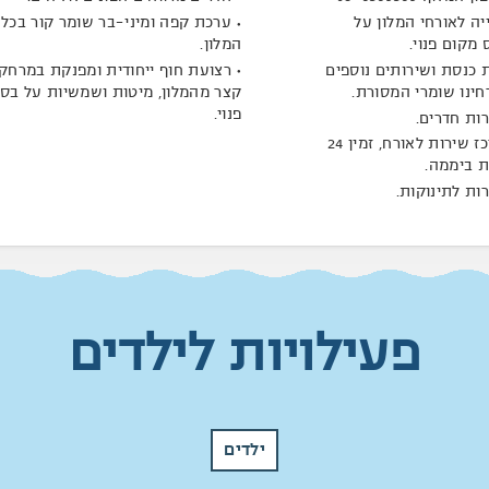
יה לאורחי המלון על
ערכת קפה ומיני-בר שומר קור בכל 
 מקום פנוי.
המלון.
 כנסת ושירותים נוספים
רצועת חוף ייחודית ומפנקת במרחק
חינו שומרי המסורת.
קצר מהמלון, מיטות ושמשיות על בס
פנוי.
ות חדרים.
מרכז שירות לאורח, זמין 24
 ביממה.
ות לתינוקות.
פעילויות לילדים
ילדים