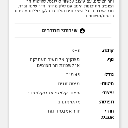
והר הצופים, עם עיצוב עכשווי ואלגנטי. סוויטות הר
הצופים מתוכננות היטב עם סלון מרווח, חדר שינה נפרד,
חדר אמבטיה וכל השירותים הנלווים. חלקן כוללות מרפסת
פרטית/משותפת.
שירותי החדרים
+
קומה:
6-8
נוף:
משקיף אל העיר העתיקה
או לשכונת הר הצופים
גודל:
45 מ"ר
מיטות:
מיטה זוגית
עיצוב:
עיצוב קלאסי אקסקלוסיבי
תפוסה:
מקסימום 3
חדרי
חדר אמבטיה נוח
אמבט: