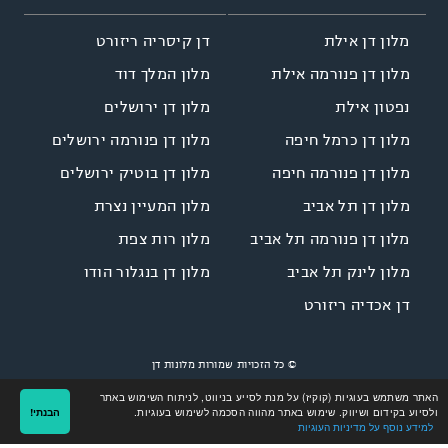
דן קיסריה ריזורט
מלון דן אילת
מלון המלך דוד
מלון דן פנורמה אילת
מלון דן ירושלים
נפטון אילת
מלון דן פנורמה ירושלים
מלון דן כרמל חיפה
מלון דן בוטיק ירושלים
מלון דן פנורמה חיפה
מלון המעיין נצרת
מלון דן תל אביב
מלון רות צפת
מלון דן פנורמה תל אביב
מלון דן בנגלור הודו
מלון לינק תל אביב
דן אכדיה ריזורט
© כל הזכויות שמורות מלונות דן
Site by
LINNOVATE
Designed by
NGSOFT
האתר משתמש בעוגיות (קוקיז) על מנת לסייע בניווט, לניתוח השימוש באתר
ולסיוע בקידום ושיווק. שימוש באתר מהווה הסכמה לשימוש בעוגיות.
הבנתי!
למידע נוסף על מדיניות העוגיות