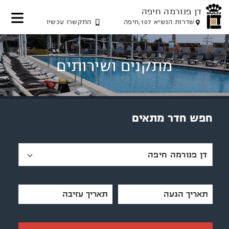
דן פנורמה חיפה
שדרות הנשיא 107,חיפה
התקשרו עכשיו
דלג
דלג
דלג
דלג
לאזור
לאזור
לתוכן
לאזור
תפריט
הזמנת
תפריט
המרכזי
מתקנים ושירותים
חדר
עליון
תחתון
חפש חדר מתאים
דן פנורמה חיפה