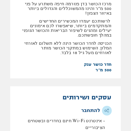
מרכז הכושר בדן פנורמה חיפה משתרע על פני
500 מ"ר והינו מהמשוכללים והגדולים ביותר
באיזור הצפון!
לרשותכם יעמדו המכשירים החדישים
והמתקדמים ביותר, שיאפשרו לכם אימונים
יעילים ומהנים לשיפור הבריאות והכושר הגופני
במהלך חופשתכם.
הכניסה לחדר הכושר הינה ללא תשלום לאורחי
המלון. השימוש במתקני הכושר מותר
לאורחים מעל גיל 18 בלבד.
חדר כושר ענק
500 מ"ר
עסקים ושירותים
להתחבר
אינטרנט Wi-Fi חינם בחדרים ובשטחים
הציבוריים