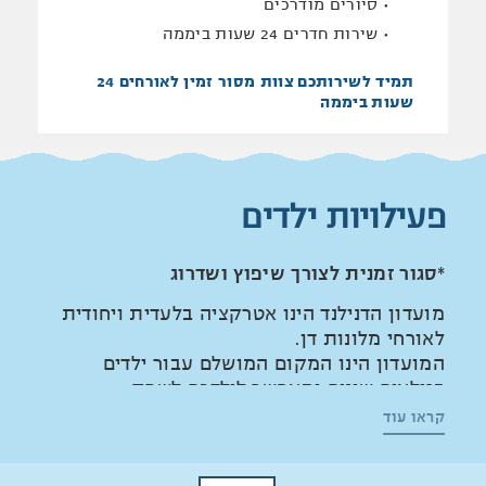
סיורים מודרכים
שירות חדרים 24 שעות ביממה
תמיד לשירותכם
צוות מסור זמין לאורחים 24
שעות ביממה
פעילויות ילדים
*סגור זמנית לצורך שיפוץ ושדרוג
מועדון הדנילנד הינו אטרקציה בלעדית ויחודית
לאורחי מלונות דן.
המועדון הינו המקום המושלם עבור ילדים
בגילאים שונים ומאפשר לילדכם לשחק
ולהשתעשע בעוד אתם נרגעים, תופסים שלווה
קראו עוד
ונהנים מהחופשה במלון.
הפעילויות במועדון מתקיימות לאורך כל השנה,