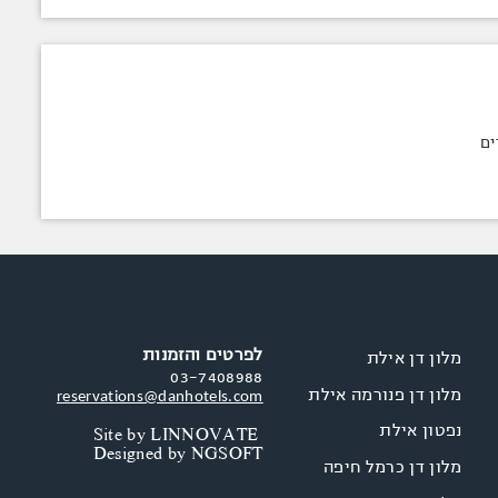
לפרטים והזמנות
מלון דן אילת
03-7408988
מלון דן פנורמה אילת
reservations@danhotels.com
נפטון אילת
Site by
LINNOVATE
Designed by
NGSOFT
מלון דן כרמל חיפה