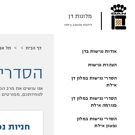
דלג
דלג
דלג
לאזור
לאזור
לתוכן
תפריט
תפריט
המרכזי
מלונות דן
עליון
תחתון
ליהנות מהטוב ביותר
מיקומך
דף הבית
תל אבי
אודות נגישות בדן
באתר
הסדרי 
הצהרת נגישות
הסדרי נגישות במלון דן
אילת
אנו עושים את מרב המ
לנוחיותכם, מפורטים ה
הסדרי נגישות במלון דן
פנורמה אילת
הסדרי נגישות במלון
חניות נכ
נפטון אילת