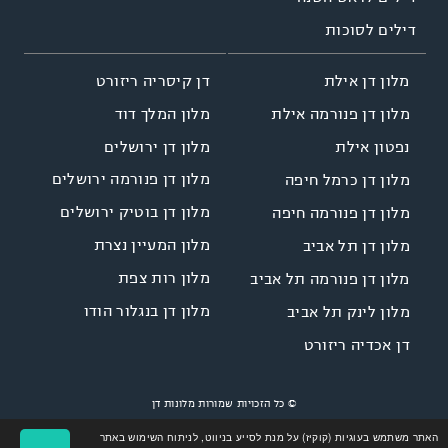
דילים לסוכות
דן קיסריה ריזורט
מלון דן אילת
מלון המלך דוד
מלון דן פנורמה אילת
מלון דן ירושלים
נפטון אילת
מלון דן פנורמה ירושלים
מלון דן כרמל חיפה
מלון דן בוטיק ירושלים
מלון דן פנורמה חיפה
מלון המעיין נצרת
מלון דן תל אביב
מלון רות צפת
מלון דן פנורמה תל אביב
מלון דן בנגלור הודו
מלון לינק תל אביב
דן אכדיה ריזורט
© כל הזכויות שמורות מלונות דן
Site by
LINNOVATE
Designed by
NGSOFT
האתר משתמש בעוגיות (קוקיז) על מנת לסייע בניווט, לניתוח השימוש באתר