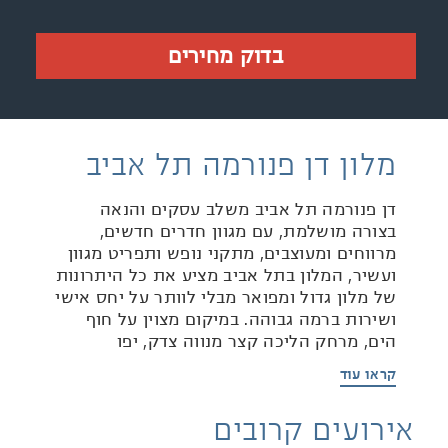
בדוק מחירים
מלון דן פנורמה תל אביב
דן פנורמה תל אביב משלב עסקים והנאה
בצורה מושלמת, עם מגוון חדרים חדשים,
מרווחים ומעוצבים, מתקני נופש ותפריט מגוון
ועשיר, המלון בתל אביב מציע את כל היתרונות
של מלון גדול ומפואר מבלי לוותר על יחס אישי
ושירות ברמה גבוהה. במיקום מצוין על חוף
הים, מרחק הליכה קצר מנווה צדק, יפו
העתיקה, שוק הכרמל, שדרות רוטשילד,
קראו עוד
מדרחוב נחלת בנימין ועוד.
אירועים קרובים
המלון, כולל 18 קומות עם נוף לים ולעיר, מציע