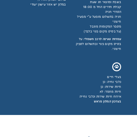
בשבת ומוצאי חג שעת
במלון יש אזור עישון יעודי
קבלת חדרים החל מ 18:00
הסדרי חניה
חניה בתשלום מופעל ע"י מפעיל
חיצוני
מספר המקומות מוגבל
(על בסיס מקום פנוי בלבד)
עמדות טעינה לרכב חשמלי:
על
בסיס מקום פנוי ובתשלום לספק
חיצוני.
בעלי חיים
כלבי נחיה: כן
חיות שירות: כן
חיות מחמד: לא
אירוח חיות שירות וכלבי נחייה
בעדכון המלון מראש