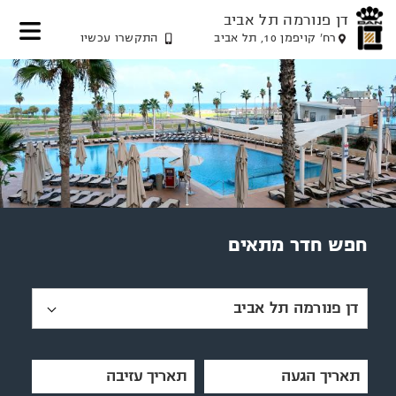
דן פנורמה תל אביב
רח' קויפמן 10, תל אביב
התקשרו עכשיו
דלג
דלג
דלג
דלג
לאזור
לאזור
לתוכן
לאזור
תפריט
הזמנת
תפריט
המרכזי
חדר
עליון
תחתון
חפש חדר מתאים
דן פנורמה תל אביב