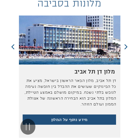
מלונות בסביבה
מלון דן תל אביב
מלון דן אכד
דן תל אביב, מלון הפאר הראשון בישראל, מציע את
דן אכדיה הרצליה
כל הפינוקים שעושים את ההבדל בין חופשה נעימה
פיתוח, הוא אי של
לנופש בלתי נשכח. במיקום מושלם באמצע הטיילת,
המלון בהרצליה 
המלון בתל אביב הוא הבחירה הראשונה של אצולת
ונחשב לאחד המלו
הממון ועולם הזוהר.
במזרח התיכון.
מידע נוסף על המלון
מ
Pause