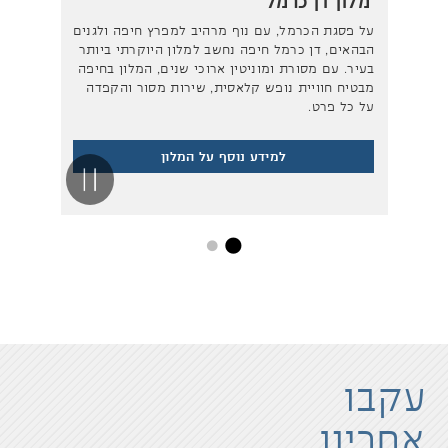
מלון דן כרמל
מלון 
על פסגת הכרמל, עם נוף מרהיב למפרץ חיפה ולגנים
בטבורה 
הבהאים, דן כרמל חיפה נחשב למלון היוקרתי ביותר
המקודשו
בעיר. עם מסורת ומוניטין ארוכי שנים, המלון בחיפה
הצפון-המ
מבטיח חוויית נופש קלאסית, שירות מסור והקפדה
בבית מל
על כל פרט.
במבנה יי
למידע נוסף על המלון
Pause
עקבו
אחרינו