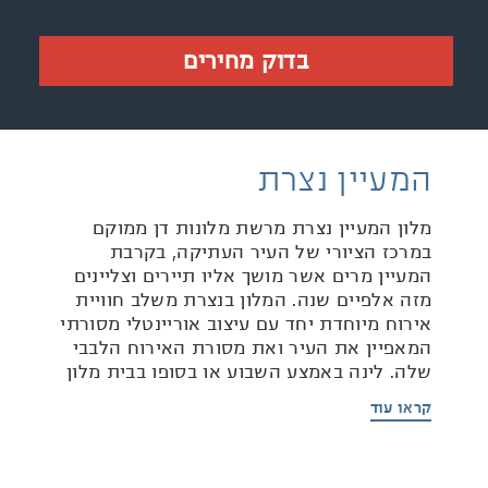
בדוק מחירים
המעיין נצרת
מלון המעיין נצרת מרשת מלונות דן ממוקם
במרכז הציורי של העיר העתיקה, בקרבת
המעיין מרים אשר מושך אליו תיירים וצליינים
מזה אלפיים שנה. המלון בנצרת משלב חוויית
אירוח מיוחדת יחד עם עיצוב אוריינטלי מסורתי
המאפיין את העיר ואת מסורת האירוח הלבבי
שלה. לינה באמצע השבוע או בסופו בבית מלון
בנצרת מעניקה למבקרים חוויה המשלבת
קראו עוד
אירוח מודרני, אך אותנטי בהשראת המסורת
והעיצוב של העיר העתיקה.
מלון המעיין נצרת מרשת מלונות דן, מציב