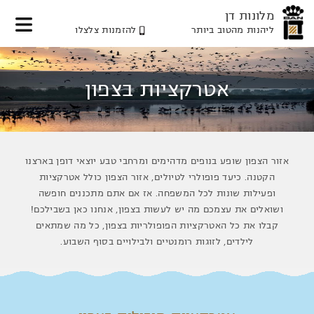
מלונות דן
ליהנות מהטוב ביותר
להזמנות צלצלו
דלג
דלג
דלג
לאזור
לתוכן
לאזור
תפריט
תפריט
המרכזי
אטרקציות בצפון
עליון
תחתון
אזור הצפון שופע בנופים מדהימים ומרחבי טבע יוצאי דופן בארצנו
הקטנה. כיעד פופולרי לטיולים, אזור הצפון כולל אטרקציות
ופעילות שונות לכל המשפחה. אז אם אתם מתכננים חופשה
ושואלים את עצמכם מה יש לעשות בצפון, אנחנו כאן בשבילכם!
קבלו את כל האטרקציות הפופולריות בצפון, כל מה שמתאים
לילדים, לזוגות רומנטיים ולבילויים בסוף השבוע.