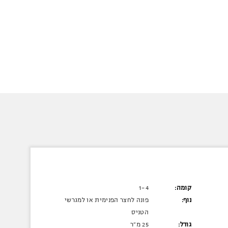
קומה:
1-4
נוף:
פונה לחצר הפנימית או למגרשי
הטניס
גודל:
25 מ"ר