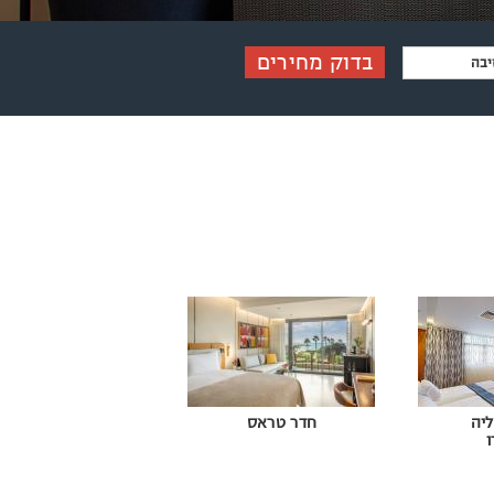
בדוק מחירים
יה
חדר טראס
ו