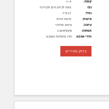
קומה:
1-4
נוף:
פונה לכיוון הים ולבריכה
גודל:
27 מ"ר
מיטות:
מיטה זוגית
עיצוב:
עיצוב מודרני
תפוסה:
מקסימום 3
חדרי אמבט:
חדר מקלחת ואמבט
בדוק מחירים