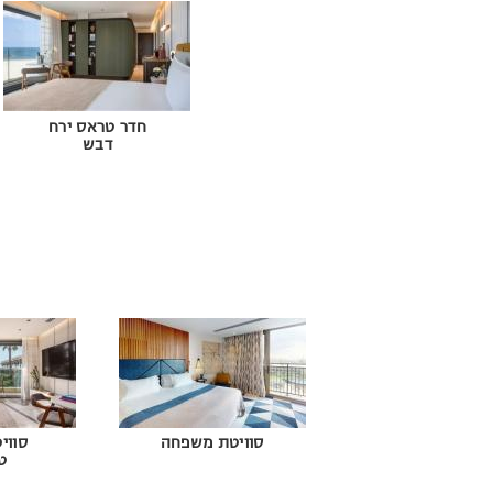
חדר טראס ירח
דבש
סוויטת משפחה
סוויט
ט