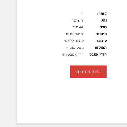
קומה:
1
נוף:
משתנה
גודל:
46 מ"ר
מיטות:
מיטה זוגית
עיצוב:
עיצוב קלאסי
תפוסה:
מקסימום 4
חדרי אמבט:
חדר אמבט נוח
בדוק מחירים