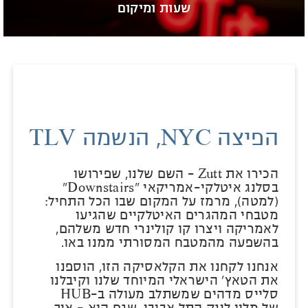
שעות ומיקום
הפיצה NYC, הנשמה TLV
הכירו את Zutt – השם שלנו, שפירושו
בסלנג איטלקי-אמריקאי "Downstairs"
(למטה), מרמז על המקום שבו הכל התחיל:
מטבחי המהגרים האיטלקיים שהגיעו
לאמריקה ויצרו קו קולינרי חדש משלהם,
בהשפעה מהמטבח המסורתי ממנו באו.
אנחנו לקחנו את הקלאסיקה הזו, הוספנו
את הטאץ’ הישראלי המיוחד שלנו וקיבלנו
סלייס מדהים שמשתלב מעולה ב-HUB
של מלון לינק התל אביבי, שגם הוא - איך