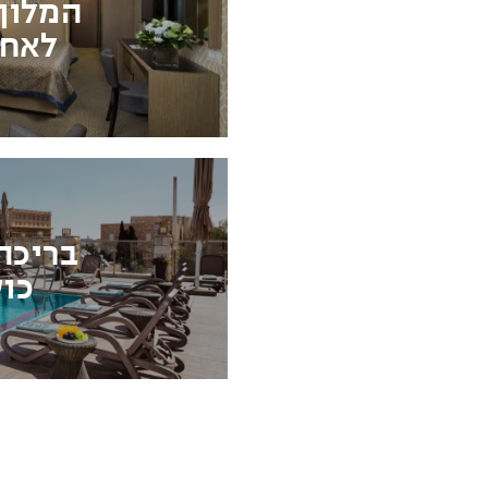
המלון
לאחר
בריכה
כו