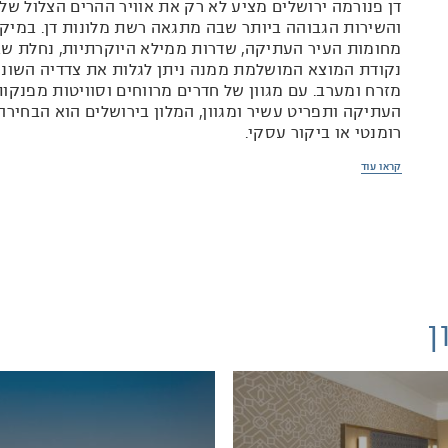
דן פנורמה ירושלים מציע לא רק את אוויר ההרים הצלול של
והשירות הגבוהה ביותר שבה מתגאה רשת מלונות דן. במיקו
מחומות העיר העתיקה, שדרות ממילא היוקרתיות, נחלת שבע
נקודת המוצא המושלמת ממנה ניתן לגלות את צדדיה השונים 
מזרח ומערב. עם מגוון של חדרים מרווחים וסוויטות מפנקו
העתיקה ותפריט עשיר ומגוון, המלון בירושלים הוא הבחי
רומנטי או ביקור עסקי.
מלבד חדר כושר מתקדם ובריכה על הגג עם נוף מרהיב של העי
קראו עוד
הפעילויות והמשחקים של מועדון דנילנד כגון ג'ימבורי, משח
חמישה אולמות כנסים מודרניים הופכים את המלון בירושלים
עסקיות. עם צוות מיומן ואדיב ותפריט הגורמה העשיר של ש
ללא פשרות, אתם יכולים להיות בטוחים שכל אירוע בדן פנור
ן