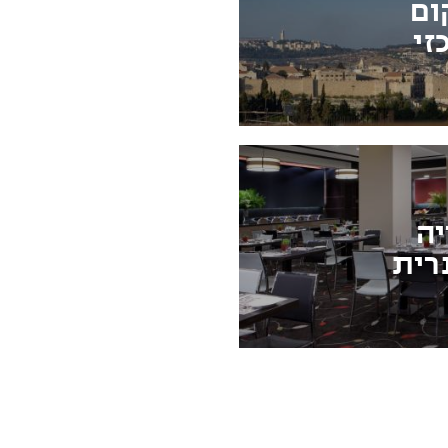
ום
זי
יה
רית