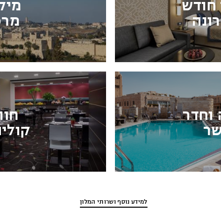
 חודש
מיק
ונה
מרכ
 וחדר
חוו
שר
קולינ
למידע נוסף ושרותי המלון