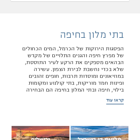
בתי מלון בחיפה
הפסגות הירוקות של הכרמל, המים הכחולים
של מפרץ חיפה והגנים התלויים של מקדש
הבהאים מספקים את הרקע לעיר התוססת,
שלא בכדי נחשבת לבירת הצפון. עשירה
במוזיאונים ומוסדות תרבות, חופים זהובים
ופינות חמד מוריקות, בתי קולנוע ומקומות
בילוי, חיפה ובתי המלון בחיפה הם הבחירה
המושלמת לנופש שמשלב בין האפשרויות
קראו עוד
המגוונות של כרך מודרני לשלווה וליופי של חיק
הטבע.
רשת מלונות דן מציעה לכם ליהנות מחופשה
מיוחדת בחיפה באחד מתוך שני מלונות
מלונות דן בישראל
ירושלים