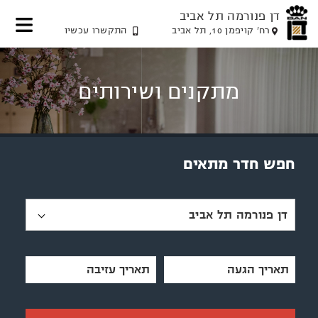
דן פנורמה תל אביב
רח' קויפמן 10, תל אביב
התקשרו עכשיו
דלג
דלג
דלג
דלג
לאזור
לאזור
לתוכן
לאזור
תפריט
הזמנת
תפריט
המרכזי
מתקנים ושירותים
חדר
עליון
תחתון
חפש חדר מתאים
דן פנורמה תל אביב