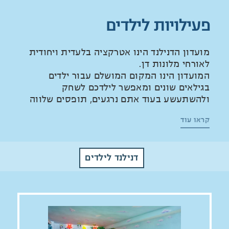
פעילויות לילדים
מועדון הדנילנד הינו אטרקציה בלעדית ויחודית
לאורחי מלונות דן.
המועדון הינו המקום המושלם עבור ילדים
בגילאים שונים ומאפשר לילדכם לשחק
ולהשתעשע בעוד אתם נרגעים, תופסים שלווה
ונהנים מהחופשה במלון.
קראו עוד
הפעילויות במועדון מתקיימות לאורך כל השנה,
ומונחות ע"י צוות מסור של אנשי מקצוע צעירים
ומנוסים שידאגו לבטיחותם והנאתם של הילדים,
דנילנד לילדים
על מנת להבטיח שגם ילדיכם יהנו מ"חוויה של
פעם בחיים".
שעות הפעילות:
המועדון פתוח בסופי שבוע (חמישי-שבת) בין
השעות: