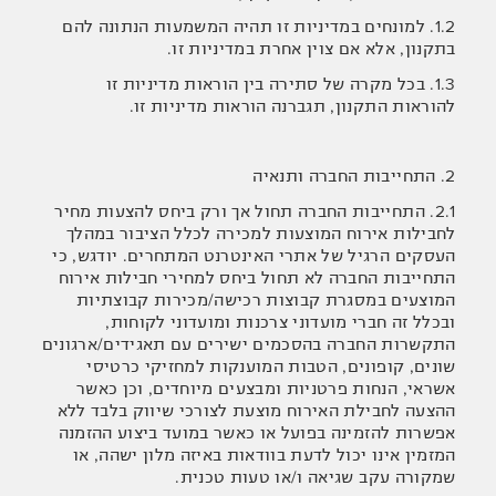
1.2. למונחים במדיניות זו תהיה המשמעות הנתונה להם
בתקנון, אלא אם צוין אחרת במדיניות זו.
1.3. בכל מקרה של סתירה בין הוראות מדיניות זו
להוראות התקנון, תגברנה הוראות מדיניות זו.
2. התחייבות החברה ותנאיה
2.1. התחייבות החברה תחול אך ורק ביחס להצעות מחיר
לחבילות אירוח המוצעות למכירה לכלל הציבור במהלך
העסקים הרגיל של אתרי האינטרנט המתחרים. יודגש, כי
התחייבות החברה לא תחול ביחס למחירי חבילות אירוח
המוצעים במסגרת קבוצות רכישה/מכירות קבוצתיות
ובכלל זה חברי מועדוני צרכנות ומועדוני לקוחות,
התקשרות החברה בהסכמים ישירים עם תאגידים/ארגונים
שונים, קופונים, הטבות המוענקות למחזיקי כרטיסי
אשראי, הנחות פרטניות ומבצעים מיוחדים, וכן כאשר
ההצעה לחבילת האירוח מוצעת לצורכי שיווק בלבד ללא
אפשרות להזמינה בפועל או כאשר במועד ביצוע ההזמנה
המזמין אינו יכול לדעת בוודאות באיזה מלון ישהה, או
שמקורה עקב שגיאה ו/או טעות טכנית.