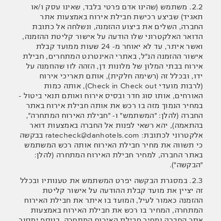
2.2. משתמש (שהינו אדם פרטי בלבד, שאינו עסק ו/או
תאגיד) שביצע רכישת חבילת אירוח באמצעות אתר
החברה, השלים את ביצוע ההזמנה, ונשלחה אל כתובת
הדואר האלקטרוני שלו הודעה על אישור קליטת ההזמנה,
ואשר איתר, עד לא יאוחר מ- 24 שעות ממועד קבלת
אישור ההזמנה הנ"ל, באתרי האינטרנט המתחרים, חבילת
אירוח בבתי המלון של מלונות דן, הזהה לזו שהוזמנה על
ידו, ובכלל זה (רשימה חלקית), אותם תאריכי אירוח
(לרבות מועדי Check in Check out), אותה כמות
האורחים, אותו סוג חדר ובסיס אירוח ואותם תנאי ביטול -
במחיר הנמוך מזה בו רכש את אותה חבילת אירוח באתר
החברה (להלן: "המשתמש" ו- "חבילת האירוח המתחרה",
בהתאמה), יהא רשאי לפנות אל החברה באמצעות דואר
אלקטרוני לכתובת: ratecheck@danhotels.com בבקשה
כי תשווה את מחיר חבילת האירוח אותה רכש המשתמש
באתר החברה, למחיר חבילת האירוח המתחרה (להלן:
"הבקשה").
2.3. במסגרת הבקשה יפרט המשתמש את טענותיו ובכלל
זה יציין את מועד קבלת ההודעה על אישור קליטת
ההזמנה כאמור לעיל, המועד בו איתר את חבילת האירוח
המתחרה, המחיר בו רכש את חבילת האירוח באמצעות
אתר החברה ומחיר חבילת האירוח המתחרה. בנוסף ימסור