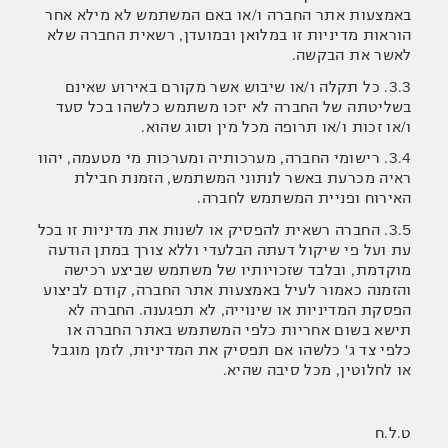
באמצעות אתר החברה ו/או באם המשתמש לא מילא אחר
הוראות מדיניות זו במלואן ובמועדן, רשאית החברה שלא
לאשר את הבקשה.
3.3. כל תקלה ו/או שיבוש אשר מקורם באירוע שאינם
בשליטתה של החברה לא יזכו משתמש כלשהו בכל סעד
ו/או זכות ו/או תרופה מכל מין וסוג שהוא.
3.4. רישומי החברה, מערכותיה ומערכות מי מטעמה, יהוו
ראיה מכרעת באשר לנתוני המשתמש, הזמנת חבילת
האירוח ופניית המשתמש לחברה.
3.5. החברה רשאית להפסיק או לשנות את מדיניות זו בכל
עת ועל פי שיקול דעתה הבלעדי וללא צורך במתן הודעה
מוקדמת, ובלבד שזכויותיו של משתמש שביצע רכישה
והזמנה כאמור לעיל באמצעות אתר החברה, קודם לביצוע
הפסקת המדיניות או שינוייה, לא תפגענה. החברה לא
תישא בשום אחריות כלפי המשתמש באתר החברה או
כלפי צד ג' כלשהו אם תפסיק את המדיניות, לזמן מוגבל
או לחלוטין, מכל סיבה שהיא.
ט.ל.ח