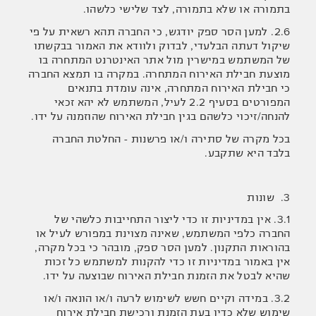
בתמורה או שלא בתמורה, לצד שלישי כלשהו.
2.6. למען הסר ספק יודגש, כי החברה תהא רשאית על פי
שיקול דעתה הבלעדי, לבדוק ולוודא את האמור בבקשתו
של המשתמש במישרין מול אתר האינטרנט המתחרה בו
מוצעת חבילת האירוח המתחרה. במקרה בו תמצא החברה
כי חבילת האירוח המתחרה, אינה עומדת בתנאים
המפורטים בסעיף ‎2.2 לעיל, המשתמש לא יהא זכאי
להנחה/זיכוי כלשהם בגין חבילת האירוח שהוזמנה על ידו.
בכל מקרה של סתירה ו/או פרשנות - החלטת החברה
בלבד היא שתקבע.
3. שונות
3.1. אין במדיניות זו כדי ליצור התחייבות כלשהי של
החברה כלפי המשתמש, שאינה מצוינת במפורש לעיל או
בהוראות התקנון. למען הסר ספק, מובהר כי בכל מקרה,
אין באמור במדיניות זו כדי להקנות למשתמש כל זכות
שהיא לבטל את הזמנת חבילת האירוח שבוצעה על ידו.
3.2. במידה וקיים חשש לשימוש לרעה ו/או הונאה ו/או
שימוש שלא כדין בעת הזמנת ורכישת חבילת אירוח