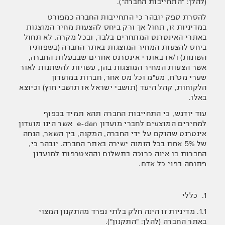
(להלן: "התחייבות החברה").
להסרת ספק יובהר כי התחייבות החברה כמפורט
במדיניות זו, תחול אך ורק ביחס להצעות מחיר המוצגות
באתרי האינטרנט המתחרים בלבד, ובכל מקרה, לא תחול
ביחס להצעות המחיר המוצגות באתר החברה (בשפותיו
השונות) ו/או באתרי אינטרנט אחרים שבבעלות החברה,
אשר הצעות המחיר המוצגות בהן, עשויות להשתנות לאור
שערי מט"ח, מע"מ וכל מס אחר, חברות במועדון
הלקוחות, קהל היעד (תושבי ישראל או תושבי חוץ) וכיוצא
באלו.
עוד יודגש, כי התחייבות החברה תהא תמיד בכפוף
למחירים המוצעים לחברי מועדון e-dan אשר הינו מועדון
אינטרנט שהוקם על ידי החברה, המקנה, בין השאר, הנחה
של 5% אחוז בכל הזמנה ישירה באתר החברה. יובהר כי,
החברות בו אינה כרוכה בתשלום וההצטרפות למועדון
פתוחה בפני כל אדם.
1. כללי
1.1. מדיניות זו הינה חלק בלתי נפרד מהתקנון המצוי
באתר החברה (להלן: "התקנון").