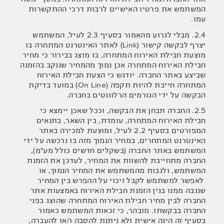
המשתמש את פרטיו האישיים לרבות דרכי ההתקשרות
עמו.
2.4. מבלי לגרוע מהאמור בסעיף ‎2.3 לעיל, המשתמש
יצרף לבקשה קישור (Link) לאתר האינטרנט המתחרה בו
מוצעת חבילת האירוח המתחרה, בו מוצג בבירור כי מחיר
חבילת האירוח המתחרה אכן נמוך מהמחיר שננקב בהזמנה
שביצע באתר החברה. יודגש כי הצעת חבילת האירוח
המתחרה חייבת להיות תקפה (On Line) במועד בדיקת
הבקשה על ידי הגורמים הרלוונטים בחברה.
2.5. החברה תבחן את הבקשה, וככל שאכן יימצא כי
חבילת האירוח המתחרה, עומדת, בין השאר, בתנאים
המפורטים בסעיף ‎2.2 לעיל, ומוצעת למכירה באתר
האינטרנט המתחרים, במחיר הנמוך מזה בו נרכשה על ידי
המשתמש באתר החברה (בשקלים חדשים כולל מע"מ),
החברה מתחייבת להשוות את המחיר, לעדכן את הזמנת
המשתמש, ולגבות מהמשתמש את המחיר הנמוך, או
לאפשר למשתמש לקבל זיכוי על ההפרש בין המחיר
שנגבה ממנו בגין הזמנת חבילת האירוח באמצעות אתר
החברה לבין מחיר חבילת האירוח המתחרה שהוצג בפני
החברה בבקשתו. מובהר, כי זכאות המשתמש כאמור
בסעיף זה הינה אישית ולא ניתנת להסבה ו/או להעברה,