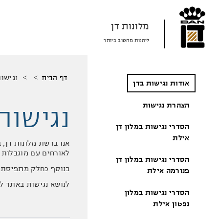
דלג
דלג
דלג
לאזור
לאזור
לתוכן
תפריט
תפריט
המרכזי
מלונות דן
עליון
תחתון
ליהנות מהטוב ביותר
מיקומך
נגישו
דף הבית
אודות נגישות בדן
באתר
נגישות
הצהרת נגישות
הסדרי נגישות במלון דן
אילת
אנו ברשת מלונות דן, 
לאורחים עם מוגבלות נ
הסדרי נגישות במלון דן
בנוסף כחלק מתפיסת ע
פנורמה אילת
לנושא נגישות באתר ל
הסדרי נגישות במלון
נפטון אילת