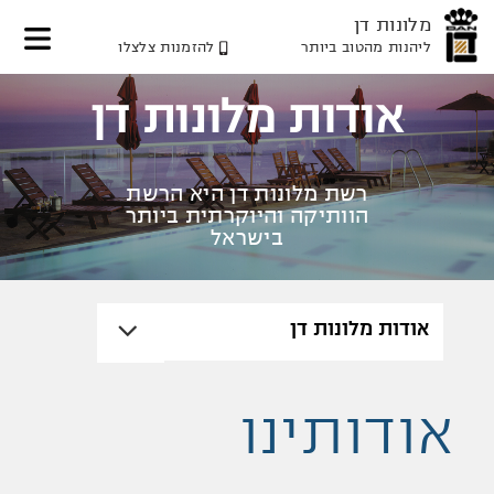
מלונות דן
ליהנות מהטוב ביותר
להזמנות צלצלו
דלג
דלג
דלג
לאזור
לתוכן
לאזור
אודות מלונות דן
תפריט
תפריט
המרכזי
עליון
תחתון
רשת מלונות דן היא הרשת
הוותיקה והיוקרתית ביותר
בישראל
אודותינו