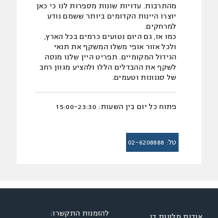
מהתרבות. עדויות שונות מספרות לנו כי כאן
יוצרו היינות הקדומים ביותר ששמם נודע
למרחקים.
כמו אז, גם היום נטועים כרמים בכל הארץ,
ולכל אזור אופי משלו המשקף את תנאי
הגידול המקומיים. תפריט היין שלנו מנסה
לשקף את ההבדלים הללו ולהציע מגוון רחב
של סגנונות וטעמים.
פתוח כל יום בין השעות: 15:00-23:30
טל: 02-6208888
להזמנות התקשרו:
אודות מלונות דן