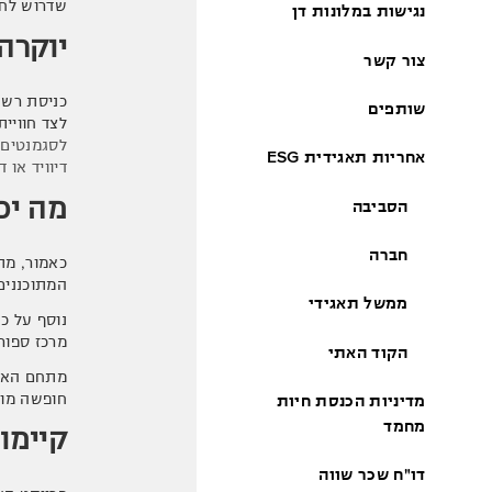
שדרוש לחו
נגישות במלונות דן
יוקרה
צור קשר
כניסת רשת
שותפים
לצד חוויית
לסגמנטים 
אחריות תאגידית ESG
דיוויד או 
מה יכ
הסביבה
חברה
המתוכננים 
ממשל תאגידי
נוסף על כך
מרכז ספורט
הקוד האתי
מתחם האו
חופשה מוש
מדיניות הכנסת חיות
מחמד
קיימו
דו"ח שכר שווה