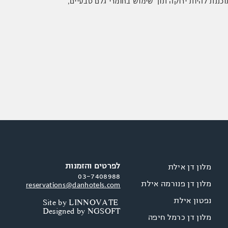
כננת להיות ירוקה תוך שימוש בחומרי גלם טבעיים,
לפרטים והזמנות
מלון דן אילת
03-7408988
מלון דן פנורמה אילת
reservations@danhotels.com
נפטון אילת
Site by
LINNOVATE
Designed by
NGSOFT
מלון דן כרמל חיפה