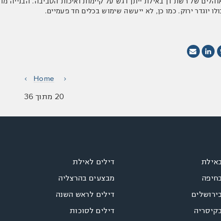
והלים של רשת דן באילת ייתן דגש על קיימות ואיכות הסביבה. הבנייה מתו
ו יוגדר ירוק. כמו כן, לא ייעשה שימוש בכלים חד פעמיים.
Home
20 מתוך 36
באילת
דילים לאילת
בחיפה
מבצעים בהרצליה
ירושלים
דילים לראש השנה
בקיסריה
דילים לסוכות