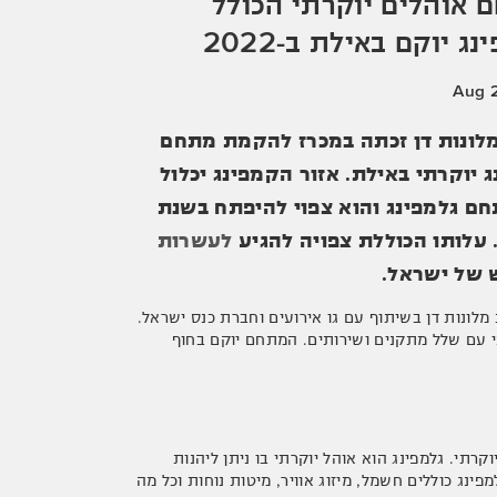
 אוהלים יוקרתי הכולל
נג יוקם באילת ב-2022
לונות דן זכתה במכרז להקמת מתחם
 יוקרתי באילת. אזור הקמפינג יכלול
ם גלמפינג והוא צפוי להיפתח בשנת
לעשרות
 של ישראל.
ונות דן בשיתוף עם גו אירועים וחברת כנס ישראל.
 של 21 דונם ויציע נווה מדבר יוקרתי עם שלל מתקנים ושירותים. המתחם יוקם בחוף
המילים באנגלית Glamorous camping כלומר אוהל יוקרתי. גלמפינג הוא אוהל יוקרתי בו ניתן ליהנות
פינג כוללים חשמל, מיזוג אוויר, מיטות נוחות וכל מה