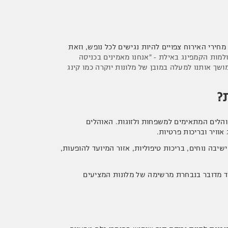
רי האירוח צפויים להיות נגישים לכל נופש, וזאת
למות הקמפינג באילת - "אנחנו מאמינים בכניסה
ושך אותנו למעלה במובן של מלונות יוקרה כמו קינג
?
דן צפוי להיבנות על כ-21 דונם ובהם יוקמו אוהלים המתאימים למשפחות ולזוגות. האוהלים
אוויר ובריכות פרטיות.
שיבה נוחים, בריכות טיפוליות, אזור המיועד להופעות,
ד מדובר בנבחרת מרשימה של מלונות המציעים