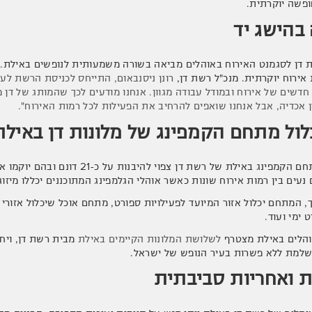
פשה יוקרתית.
 בהישג יד
 דן לסגמנט האירוח באוהלים מביאה בשורה משמעותית לנופשים באילת. מחי
 אירוח יוקרתית. מנכ"ל רשת דן,
רונן ניסנבאום, התייחס לכניסת הרשת לעו
חדשים של אירוח ובמודל עבודה מגוון. אנחנו מודעים לכך שהמותג של דן מ
דן אכדיה, אבל אנחנו שואפים להרחיב את הפעילות לכל רמות האירוח".
לול מתחם הקמפינג של מלונות דן באילת
כאמור, מתחם הקמפינג באילת של רשת 
נעים בין רמות אירוח שונות כאשר אוהלי הגלמפינג המתוכננים יכללו מיזוג 
, המתחם יכלול אזור המיועד לפעילויות ספורט, מתחם אוכל שיכלול אזורי י
 ימי ועוד.
הלים באילת מצטרף
לשלושת המלונות הקיימים באילת
מבית רשת דן, ויח
למת ללא פשרות בעיר הנופש של ישראל.
ת ואחריות סביבתית