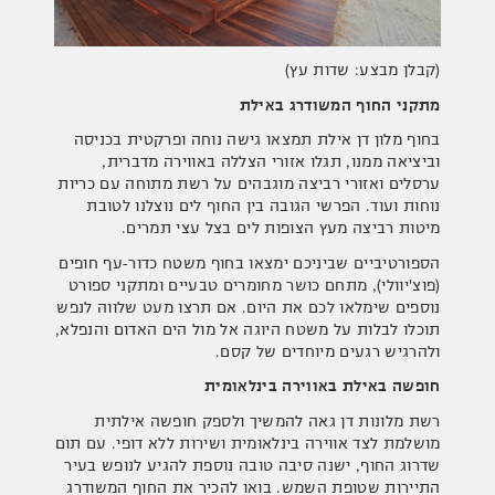
(קבלן מבצע: שדות עץ)
מתקני החוף המשודרג באילת
בחוף מלון דן אילת תמצאו גישה נוחה ופרקטית בכניסה
וביציאה ממנו, תגלו אזורי הצללה באווירה מדברית,
ערסלים ואזורי רביצה מוגבהים על רשת מתוחה עם כריות
נוחות ועוד. הפרשי הגובה בין החוף לים נוצלנו לטובת
מיטות רביצה מעץ הצופות לים בצל עצי תמרים.
הספורטיביים שביניכם ימצאו בחוף משטח כדור-עף חופים
(פוצ'יוולי), מתחם כושר מחומרים טבעיים ומתקני ספורט
נוספים שימלאו לכם את היום. אם תרצו מעט שלווה לנפש
תוכלו לבלות על משטח היוגה אל מול הים האדום והנפלא,
ולהרגיש רגעים מיוחדים של קסם.
חופשה באילת באווירה בינלאומית
רשת מלונות דן גאה להמשיך ולספק חופשה אילתית
מושלמת לצד אווירה בינלאומית ושירות ללא דופי. עם תום
שדרוג החוף, ישנה סיבה טובה נוספת להגיע לנופש בעיר
התיירות שטופת השמש. בואו להכיר את החוף המשודרג