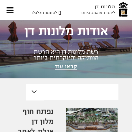
מלונות דן
ליהנות מהטוב ביותר
להזמנות צלצלו
דלג
דלג
דלג
לאזור
לתוכן
לאזור
אודות מלונות דן
תפריט
תפריט
המרכזי
עליון
תחתון
רשת מלונות דן היא הרשת
הוותיקה והיוקרתית ביותר
בישראל
קראו עוד
נפתח חוף
מלון דן
אילת לאחר