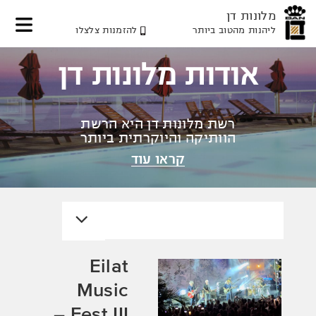
מלונות דן
ליהנות מהטוב ביותר
להזמנות צלצלו
דלג
דלג
דלג
לאזור
לתוכן
לאזור
אודות מלונות דן
תפריט
תפריט
המרכזי
עליון
תחתון
רשת מלונות דן היא הרשת
הוותיקה והיוקרתית ביותר
בישראל
קראו עוד
Eilat
Music
Fest III –