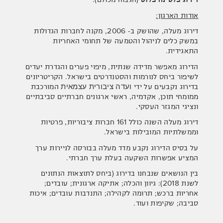
אודות הארגון:
דירוג מעלה, שהושק ב- 2006, מקנה לחברות הגדולות
במשק כלים לניהול והטמעה של תחומי האחריות
התאגידית.
הדירוג מאפשר מדידה שנתית, מיפוי פערים והגדרת יעדים
לשיפור ביחס לנורמות והסטנדרטים בישראל. הקריטריונים
בדירוג נקבעים על ידי
המורכבת
ועדה ציבורית עצמאית
ממומחי תוכן, אקדמיה, ראשי ארגונים חברתיים סביבתיים
ונציגי המגזר העסקי.
דירוג מעלה השנה כולל 161 חברות ציבוריות, פרטיות
וממשלתיות המובילות בישראל.
על בסיס הדירוג נקבע מדד מעלה בבורסה לניירות ערך
המציע אפשרות השקעה בעלת ערך חברתי.
בין הנושאים שנבחנו בדירוג (ביחס לתוצאות הנתונים
לשנת 2018): גיוון והכלה; אתיקה ארגונית; עובדים;
אחריות ברכש; תרומה לקהילה; התנדבות עובדים; איכות
סביבה; שקיפות ועוד.