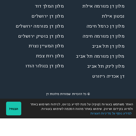
מלון המלך דוד
מלון דן פנורמה אילת
מלון דן ירושלים
נפטון אילת
מלון דן פנורמה ירושלים
מלון דן כרמל חיפה
מלון דן בוטיק ירושלים
מלון דן פנורמה חיפה
מלון המעיין נצרת
מלון דן תל אביב
מלון רות צפת
מלון דן פנורמה תל אביב
מלון דן בנגלור הודו
מלון לינק תל אביב
דן אכדיה ריזורט
© כל הזכויות שמורות מלונות דן
Site by
LINNOVATE
Designed by
NGSOFT
האתר משתמש בעוגיות (קוקיז) על מנת לסייע בניווט, לניתוח השימוש באתר
ולסיוע בקידום ושיווק. שימוש באתר מהווה הסכמה לשימוש בעוגיות.
הבנתי!
למידע נוסף על מדיניות העוגיות