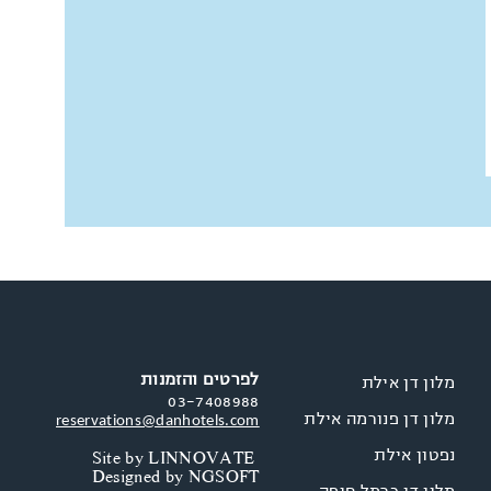
לפרטים והזמנות
מלון דן אילת
03-7408988
מלון דן פנורמה אילת
reservations@danhotels.com
נפטון אילת
Site by
LINNOVATE
Designed by
NGSOFT
מלון דן כרמל חיפה