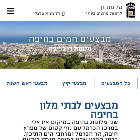
מלונות דן
ליהנות מהטוב ביותר
להזמנות צלצלו
דלג
דלג
דלג
לאזור
לתוכן
לאזור
תפריט
תפריט
המרכזי
מבצעים חמים בחיפה
עליון
תחתון
מלונות דן בחיפה
כל המבצעים
מבצעי קיץ
מבצעי ראש השנה
מבצעים לבתי מלון
בחיפה
שני מלונות בחיפה במיקום אידאלי
במרכז הכרמל עם נוף קסום של מפרץ
חיפה, הר הכרמל ומרחבי הים התיכון.
בבתי המלון שלנו בחיפה תוכלו ליהנות