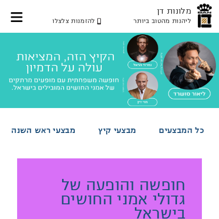
מלונות דן
ליהנות מהטוב ביותר
להזמנות צלצלו
דלג
דלג
דלג
לאזור
לתוכן
לאזור
תפריט
תפריט
המרכזי
עליון
תחתון
כל המבצעים
מבצעי קיץ
מבצעי ראש השנה
חופשה והופעה של
גדולי אמני החושים
בישראל