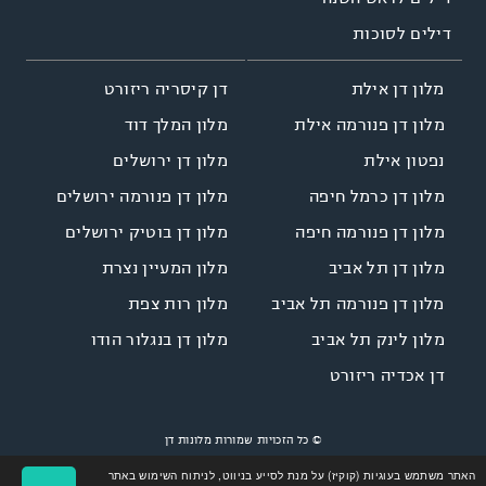
דילים לסוכות
דן קיסריה ריזורט
מלון דן אילת
מלון המלך דוד
מלון דן פנורמה אילת
מלון דן ירושלים
נפטון אילת
מלון דן פנורמה ירושלים
מלון דן כרמל חיפה
מלון דן בוטיק ירושלים
מלון דן פנורמה חיפה
מלון המעיין נצרת
מלון דן תל אביב
מלון רות צפת
מלון דן פנורמה תל אביב
מלון דן בנגלור הודו
מלון לינק תל אביב
דן אכדיה ריזורט
© כל הזכויות שמורות מלונות דן
Site by
LINNOVATE
Designed by
NGSOFT
האתר משתמש בעוגיות (קוקיז) על מנת לסייע בניווט, לניתוח השימוש באתר