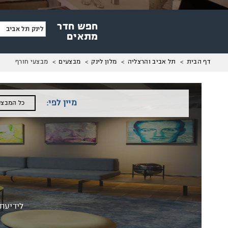
חפש חדר
לינק תל אביב
מתאים
מיקומך
מבצעי חורף
דף הבית
תל אביב והרצליה
מלון לינק
מבצעים
באתר
מיין לפי:
כל המבצע
לידיעתכם, חברי מועד