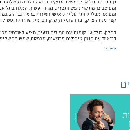
דן פנורמה תל אביב משלב עסקים והנאה בצורה מושלמת, עם
ומעוצבים, מתקני נופש ותפריט מגוון ועשיר, המלון בתל אב
ומפואר מבלי לוותר על יחס אישי ושירות ברמה גבוהה. במיק
קצר מנווה צדק, יפו העתיקה, שוק הכרמל, שדרות רוטשילד, 
המלון, כולל 18 קומות עם נוף לים ולעיר, מציע לאורחי
בריאות עם מגוון טיפולים מרגיעים, מרפסת שמש המשקיפה
שניתן למצוא במלונות תל אביב. ארבע הקומות העליונות ב
קראו עוד
אינטי
בישראל, וכולל מבחר אולמות לכל מטרה החל מחגיגה משפח
יותר מ-1,500 איש.
ים