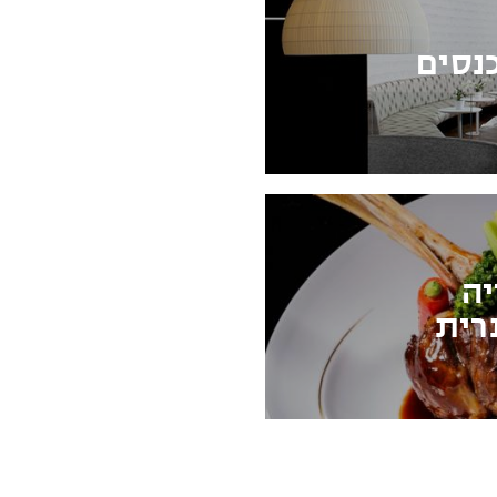
נסים
יה
רית