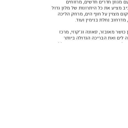
 מגוון חדרים חדשים, מרווחים
יב מציע את כל היתרונות של מלון גדול
ום מצוין על חוף הים, מרחק הליכה
מדרחוב נחלת בנימין ועוד.
ו מכון כושר מאובזר, סאונה וג'קוזי, מרכז
 לים ואת הבריכה הגדולה ביותר
מלון משמשות כקומות יוקרה וכוללות
חדרי אקזקיוטיב, חדרי דלקס וסוויטות מפוארות. טרקלין העסקים בקומה ה-18 כולל חדר ישיבות
מי. במלון מרכז כנסים מודרני, המשתרע על כ-3,000 מ"ר ונחשב למרכז הכנסים המפואר
תית אינטימית ועד לכנסי ענק של