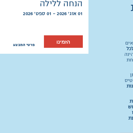
הנחה ללילה
01 אוג׳ 2026 - 01 ספט׳ 2026
הזמינו
אים
פרטי המבצע
כל
ינה
חת
ן
טיס
ות
ת
וש
נת