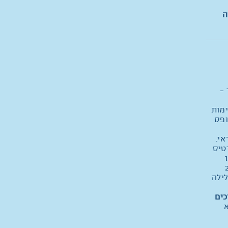
-8% הנחה
-
ימות
ופס
אי.
טיס
נה). קרי, במידה והוזמנו 2
 200 ₪/100 ₪ ללילה
כים