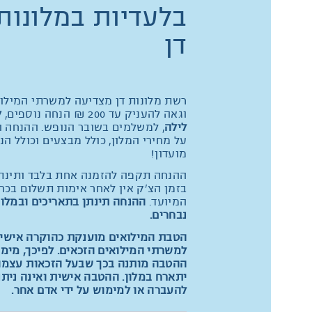
בלעדיות במלונות
דן
רשת מלונות דן מצדיעה למשרתי המילו
וגאה להעניק עד 200 ₪ הנחה נוספים,
ל
לילה
, למשלמים בשובר הנופש. ההנחה ה
על מחירי המלון, כולל מבצעים וכולל הנ
מועדון!
ההנחה תקפה להזמנה אחת בלבד ותינת
בזמן הצ'ק אין לאחר אימות תשלום בכר
המיועד.
ההנחה תינתן בתאריכים ובמלונ
נבחרים.
הטבת המילואים מוענקת כהוקרה אישי
למשרתי המילואים הזכאים. לפיכך, מימ
ההטבה מותנה בכך שבעל הזכאות עצמו
יתארח במלון. ההטבה אישית ואינה נית
להעברה או למימוש על ידי אדם אחר.