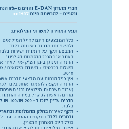
חברי מועדון E-DAN נהנים מ
נוספים - להרשמה חינם
לחצו >>
תנאי המחירון למשרתי המילואים:
כלל המבצעים הינם לחייל המילואים
ולמשפחתו מדרגה ראשונה בלבד.
המבצע תקף על הזמנות ישירות בלבד 
באתר או במרכז ההזמנות הטלפוני.
ההנחה תינתן בזמן הצ'ק-אין לאחר א
תשלום בכרטיס + תעודת מילואים / ט
3010.
אין כפל הנחות עם מבצעי חברות אשר
ההנחה תקפה להזמנה אחת בלבד לכר
(עבור משרת/ת מילואים ובני משפחתו
מדרגה ראשו
חדרים עדיין יזוכו ב-
בלבד.
תקף לאירוח
בחלק מהמלונות ובתארי
נבחרים בלבד
בתקופת ההטבה. עד ולא
כולל היום האחרון המצוין.
אישור מילואים ניתן להוציא מהאתר: