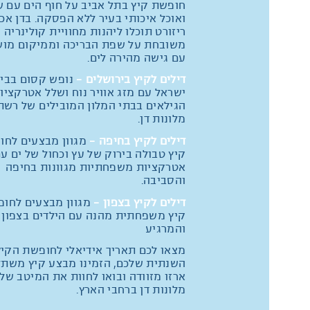
חופשת קיץ בתל אביב על חוף הים עם 
ואוכל איכותי בעיר ללא הפסקה. בדן אכ
ריזורט תוכלו ליהנות מחוויית קולינריה
משובחת על שפת הבריכה וממיקום מו
עם גישה מהירה לים.
דילים לקיץ בירושלים -
נופש קסום בבי
ישראל עם מזג אוויר נוח ושלל אטרקציו
הגילאים בבתי המלון המובילים של רשת
מלונות דן.
דילים לקיץ בחיפה -
מגוון מבצעים לחו
קיץ טבולה בירוק של עץ וכחול של ים ע
אטרקציות משפחתיות מגוונות בחיפה
והסביבה.
דילים לקיץ בצפון -
מגוון מבצעים לחו
קיץ משפחתית מהנה עם הילדים בצפון 
והמרגיע
מצאו לכם תאריך אידיאלי לחופשת הקיץ
השנתית שלכם, הזמינו מבצע קיץ משתל
ארזו מזוודה ובואו לחוות את המיטב של
מלונות דן ברחבי הארץ.