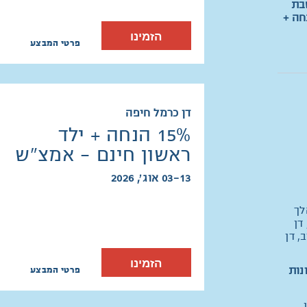
בת
 בחדר הורים ומ-30% הנחה +
הזמינו
פרטי המבצע
דן כרמל חיפה
15% הנחה + ילד
ראשון חינם - אמצ"ש
03-13 אוג׳, 2026
לך
דן
, דן
הזמינו
פרטי המבצע
נות