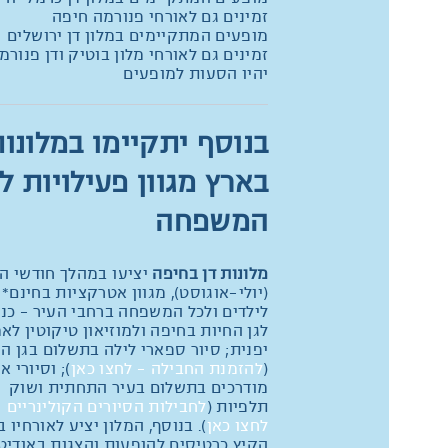
זמינים גם לאורחי פנורמה חיפה
מופעים המתקיימים במלון דן ירושלים י
זמינים גם לאורחי מלון בוטיק ודן פנורמ
יהיו הסעות למופעים
בנוסף יתקיימו במלונו
בארץ מגוון פעילויות ל
המשפחה
מלונות דן בחיפה
יציעו במהלך חודשי ה
(יולי-אוגוסט), מגוון אטרקציות בחינם*
לילדים ולכל המשפחה ברחבי העיר – כנ
לגן החיות בחיפה ולמוזיאון טיקוטין לא
יפנית; סיור ספארי לילה בתשלום בגן ה
(
להזמנת החבילה - לחצו כאן
); וסיורי א
מודרכים בתשלום בעיר התחתית ושוק
תלפיות (
לחבילות הסיורים הקולינריים -
לחצו כאן
). בנוסף, המלון יציע לאורחיו 
הקיץ כרטיסים להופעות והצגות באודיטו