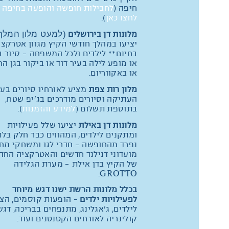
חיפה (
לחבילות חופשה והופעה בחיפה 
לחצו כאן
).
(למעט מלון המלך 
מלונות דן בירושלים
יציעו במהלך חודשי הקיץ מגוון אטרקצי
בחינם** לילדים ולכל המשפחה - סיור ב
או מופע לילה בעיר דוד או ביקור בגן הח
או באקווריום.
מלון רות צפת
מציע לאורחיו סיורים בעי
העתיקה וסיורים מודרכים בג'יפ שטח,
בתוספת תשלום (
למידע והזמנות
).
מלונות דן באילת
יציעו שלל פעילויות
ומתקנים לילדים, המהווים כבר חלק בלת
נפרד מהחופשה - חדרי לגו ומשחקי מח
מועדוני דנילנד חדשים והאטרקציה החד
של הקיץ בדן אילת - מערת הגלידה
GROTTO.
בכלל מלונות הרשת ישנו דגש מיוחד
לפעילויות ילדים
– הופעות קוסמים, הצג
לילדים, ג'אגלינג, מתנפחים בבריכה, דגש
קולינריה לאורחים הקטנטנים ועוד.