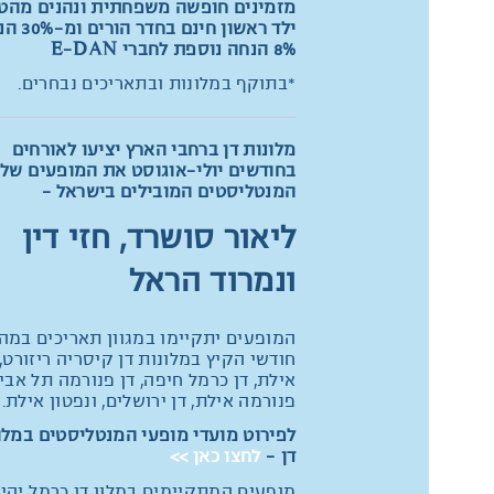
מזמינים חופשה משפחתית ונהנים מהט
ילד ראשון חינם
8% הנחה נוספת לחברי E-DAN
*בתוקף במלונות ובתאריכים נבחרים.
מלונות דן ברחבי הארץ יציעו לאורחים
בחודשים יולי-אוגוסט את המופעים של
המנטליסטים המובילים בישראל –
ליאור סושרד, חזי דין
ונמרוד הראל
המופעים יתקיימו במגוון תאריכים במה
חודשי הקיץ במלונות דן קיסריה ריזורט, 
אילת, דן כרמל חיפה, דן פנורמה תל אביב
פנורמה אילת, דן ירושלים, ונפטון אילת.
לפירוט מועדי מופעי המנטליסטים במלו
דן -
לחצו כאן >>
מופעים המתקיימים במלון דן כרמל יהיו