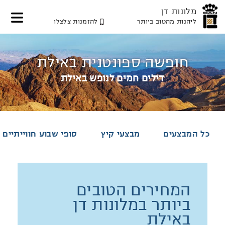
מלונות דן
ליהנות מהטוב ביותר
להזמנות צלצלו
דלג
דלג
דלג
לאזור
לתוכן
לאזור
תפריט
תפריט
המרכזי
חופשה ספונטנית באילת
עליון
תחתון
דילים חמים לנופש באילת
כל המבצעים
מבצעי קיץ
סופי שבוע חווייתיים
המחירים הטובים
ביותר במלונות דן
באילת