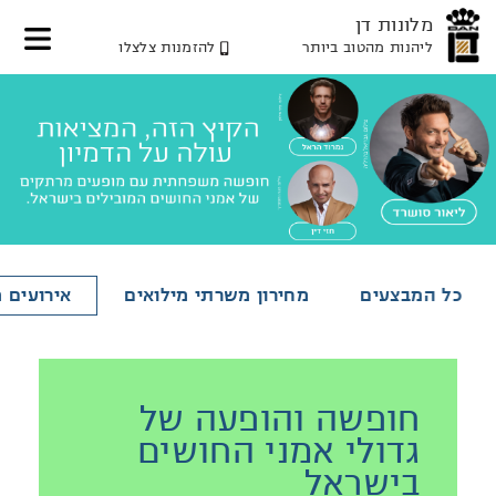
מלונות דן
ליהנות מהטוב ביותר
להזמנות צלצלו
דלג
דלג
דלג
לאזור
לתוכן
לאזור
תפריט
תפריט
המרכזי
עליון
תחתון
כל המבצעים
מחירון משרתי מילואים
אירועים מ
חופשה והופעה של
גדולי אמני החושים
בישראל