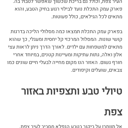
העיר צפת, וכולל גם בריכת שכשוך שאפשר לטבול בה.
פארק עמק התכלת נועד לבילוי רגוע בחיק הטבע, והוא
מתאים לכל הגילאים, כולל פעוטות.
בפארק עמק התכלת תמצאו כמה מסלולי הליכה בדרגות
קושי שונות. המסלול המרכזי קל יחסית ומעגלי, כך שהוא
מתאים למשפחות עם ילדים. לאורך הדרך ניתן לראות עצי
אלון ואלה, גתות עתיקות ומעיינות קטנים, במיוחד אחרי
חורף גשום. האזור הנו מקום מחייה לבעלי חיים שונים כמו
צבאים, שועלים וקיפודים.
טיולי טבע ותצפיות באזור
צפת
אל תוותרו על ביקור בטבע הנפלא מסביב לעיר צפת.