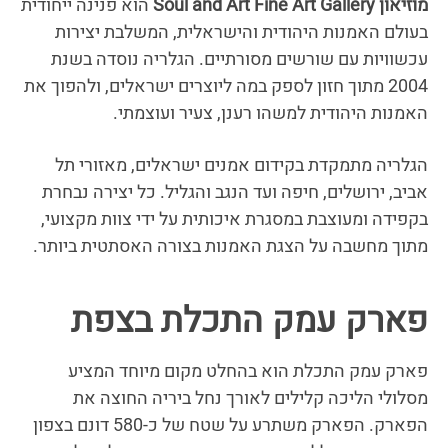
מוזיאון
Soul and Art Fine Art Gallery
הוא פנינה ייחודית
בעולם האמנות היהודית והישראלית, המשלבת יצירות
עכשוויות עם שורשים מסורתיים. הגלריה נוסדה בשנת
2004 מתוך חזון לספק במה ליוצרים ישראלים, ולהפוך את
האמנות היהודית למשהו רענן, צעיר ועוצמתי.
הגלריה מתמקדת בקידום אמנים ישראלים, מאזורי תל
אביב, ירושלים, חיפה ועד הנגב והגליל. כל יצירה נבחרת
בקפידה ומעוצבת במסגרת איכותית על ידי צוות מקצועי,
מתוך מחשבה על הצגת האמנות בצורה האסתטית ביותר.
פארק עמק התכלת בצפת
פארק עמק התכלת הוא בהחלט מקום מיוחד המציע
מסלולי הליכה קלילים לאורך נחל ביריה החוצה את
הפארק. הפארק משתרע על שטח של כ-580 דונם בצפון