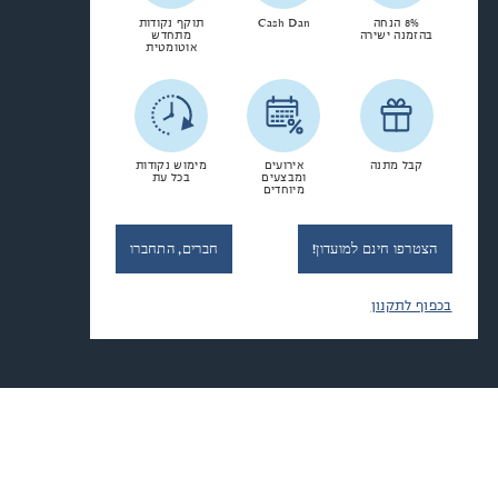
8% הנחה
Cash Dan
תוקף נקודות
בהזמנה ישירה
מתחדש
אוטומטית
קבל מתנה
אירועים
מימוש נקודות
ומבצעים
בכל עת
מיוחדים
הצטרפו חינם למועדון!
חברים, התחברו
בכפוף לתקנון