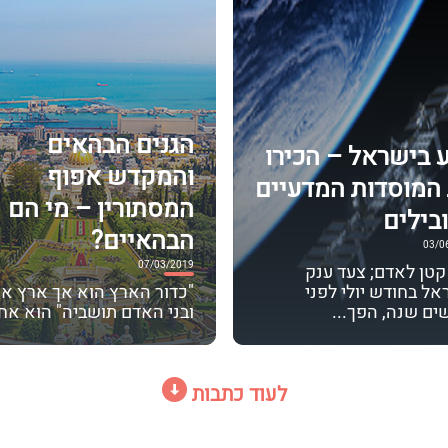
הגנים הבהאים
 בישראל – הכירו
והמקדש אפוף
המוסדות המדעיים
המסתורין – מי הם
בילים
הבהאיים?
03/0
07/03/2019
קטן לאדם; צעד ענק
אל בחודש יולי לפני
"כדור הארץ הוא אך ארץ א
ים שנה, הפך...
ובני האדם תושביה" הוא אח.
לעוד כתבות